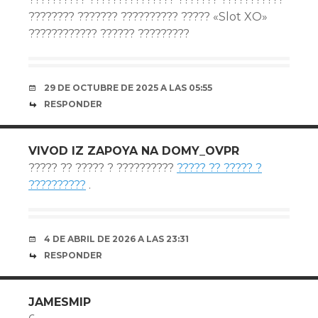
???????? ??????? ?????????? ????? «Slot XO»
???????????? ?????? ?????????
29 DE OCTUBRE DE 2025 A LAS 05:55
RESPONDER
VIVOD IZ ZAPOYA NA DOMY_OVPR
????? ?? ????? ? ??????????
????? ?? ????? ?
??????????
.
4 DE ABRIL DE 2026 A LAS 23:31
RESPONDER
JAMESMIP