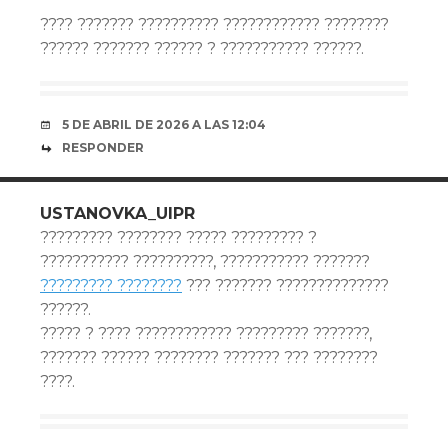
???? ??????? ?????????? ???????????? ????????
?????? ??????? ?????? ? ??????????? ??????.
5 DE ABRIL DE 2026 A LAS 12:04
RESPONDER
USTANOVKA_UIPR
????????? ???????? ????? ????????? ?
??????????? ??????????, ??????????? ???????
????????? ????????
??? ??????? ??????????????
??????.
????? ? ???? ???????????? ????????? ???????,
??????? ?????? ???????? ??????? ??? ????????
????.