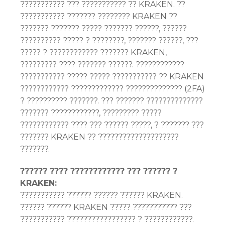
??????????? ??? ??????????? ?? KRAKEN. ??
??????????? ??????? ???????? KRAKEN ??
??????? ??????? ????? ??????? ??????, ??????
?????????? ????? ? ????????, ??????? ??????, ???
????? ? ???????????? ??????? KRAKEN,
????????? ???? ??????? ??????. ????????????
??????????? ????? ????? ??????????? ?? KRAKEN
???????????? ????????????? ?????????????? (2FA)
? ?????????? ???????. ??? ??????? ??????????????
??????? ????????????, ????????? ?????
???????????? ???? ??? ?????? ?????, ? ??????? ???
??????? KRAKEN ?? ????????????????????
???????.
?????? ???? ???????????? ??? ?????? ?
KRAKEN:
??????????? ?????? ?????? ?????? KRAKEN.
?????? ?????? KRAKEN ????? ??????????? ???
??????????? ????????????????? ? ????????????.