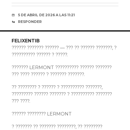
5 DE ABRIL DE 2026 A LAS 11:21
RESPONDER
FELIXENTIB
?????? ??????? ?????? — ??? ?? ?????? ???????, ?
?????????? ?????? ? ?????.
??????? LERMONT ?????????? ?????? ???????
??? ???? ?????? ? ??????? ???????.
?? ???????? ? ?????? ? ?????????? ???????,
????????? ?????? ??????? ? ?????????? ???????
??? ????.
?????? ???????? LERMONT
? ??????? ?? ??????? ????????, ?? ????????