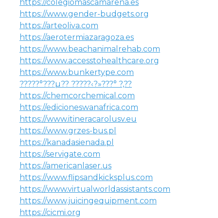
https://colegiomascamarena.es
https://www.gender-budgets.org
https://arteoliva.com
https://aerotermiazaragoza.es
https://www.beachanimalrehab.com
https://www.accesstohealthcare.org
https://www.bunkertype.com
?????°???µ?? ?????‹?»???° ?‚??
https://chemcorchemical.com
https://edicioneswanafrica.com
https://www.itineracarolusv.eu
https://www.grzes-bus.pl
https://kanadasienada.pl
https://servigate.com
https://americanlaser.us
https://www.flipsandkicksplus.com
https://www.virtualworldassistants.com
https://www.juicingequipment.com
https://cicmi.org