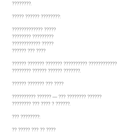
????????.
????? ?????? ????????:
????????????? ?????
???????? ?????????
???????????? ?????
?????? ??? ????
?????? ??????? ??????? ?????????? ????????????
???????? ?????? ?????? ???????.
?????? ??????? ??? ????
?????????? ?????? — ??? ???????? ??????
???????? ??? ???? ? ??????.
??? ????????:
?? ????? ??? ?? ????