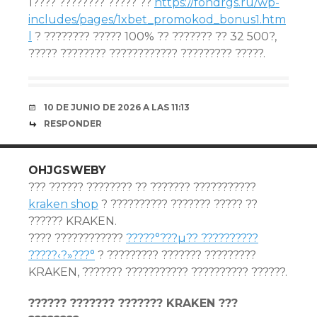
1???? ???????? ????? ??
https://fondrgs.ru/wp-
includes/pages/1xbet_promokod_bonus1.htm
l
? ???????? ????? 100% ?? ??????? ?? 32 500?,
????? ???????? ???????????? ????????? ?????.
10 DE JUNIO DE 2026 A LAS 11:13
RESPONDER
OHJGSWEBY
??? ?????? ???????? ?? ??????? ???????????
kraken shop
? ?????????? ??????? ????? ??
?????? KRAKEN.
???? ????????????
?????°???µ?? ??????????
?????‹?»???°
? ????????? ??????? ?????????
KRAKEN, ??????? ??????????? ?????????? ??????.
?????? ??????? ??????? KRAKEN ???