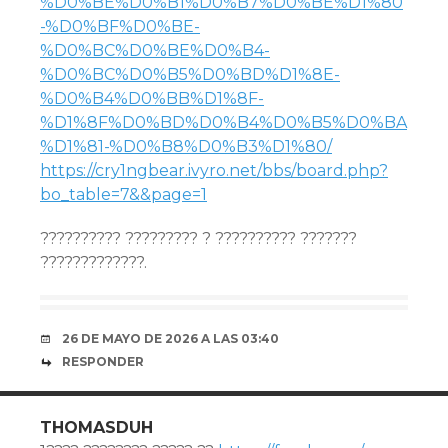
%D0%BE%D0%B1%D0%B7%D0%BE%D1%80
-%D0%BF%D0%BE-
%D0%BC%D0%BE%D0%B4-
%D0%BC%D0%B5%D0%BD%D1%8E-
%D0%B4%D0%BB%D1%8F-
%D1%8F%D0%BD%D0%B4%D0%B5%D0%BA
%D1%81-%D0%B8%D0%B3%D1%80/
https://cry1ngbear.ivyro.net/bbs/board.php?
bo_table=7&&page=1
?????????? ????????? ? ?????????? ???????
?????????????.
26 DE MAYO DE 2026 A LAS 03:40
RESPONDER
THOMASDUH