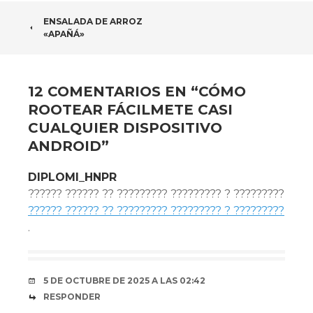
NAVEGADOR
ENSALADA DE ARROZ
«APAÑÁ»
DE
ARTÍCULOS
12 COMENTARIOS EN “
CÓMO
ROOTEAR FÁCILMETE CASI
CUALQUIER DISPOSITIVO
ANDROID
”
DIPLOMI_HNPR
?????? ?????? ?? ????????? ????????? ? ?????????
?????? ?????? ?? ????????? ????????? ? ?????????
.
5 DE OCTUBRE DE 2025 A LAS 02:42
RESPONDER