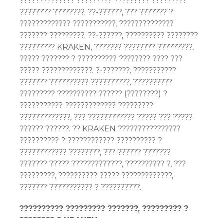
?????????????? ????????? ????????? ?????????
???????? ????????. ??-??????, ??? ??????? ?
????????????? ???????????, ??????????????
??????? ?????????. ??-??????, ?????????? ????????
????????? KRAKEN, ??????? ???????? ?????????,
????? ??????? ? ?????????? ???????? ???? ???
????? ?????????????. ?-???????, ???????????
??????? ?????????? ??????????, ??????????
????????? ?????????? ?????? (????????) ?
??????????? ????????????? ?????????
?????????????, ??? ???????????? ????? ??? ?????
?????? ??????. ?? KRAKEN ????????????????
?????????? ? ???????????? ?????????? ?
???????????? ????????, ??? ?????? ???????
??????? ????? ?????????????, ?????????? ?, ???
?????????, ?????????? ????? ?????????????,
??????? ??????????? ? ??????????.
?????????? ????????? ???????, ????????? ?