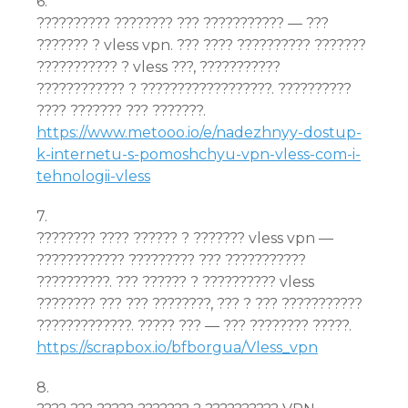
6.
?????????? ???????? ??? ??????????? — ???
??????? ? vless vpn. ??? ???? ?????????? ???????
??????????? ? vless ???, ???????????
???????????? ? ??????????????????. ??????????
???? ??????? ??? ???????.
https://www.metooo.io/e/nadezhnyy-dostup-
k-internetu-s-pomoshchyu-vpn-vless-com-i-
tehnologii-vless
7.
???????? ???? ?????? ? ??????? vless vpn —
???????????? ????????? ??? ???????????
??????????. ??? ?????? ? ?????????? vless
???????? ??? ??? ????????, ??? ? ??? ???????????
?????????????. ????? ??? — ??? ???????? ?????.
https://scrapbox.io/bfborgua/Vless_vpn
8.