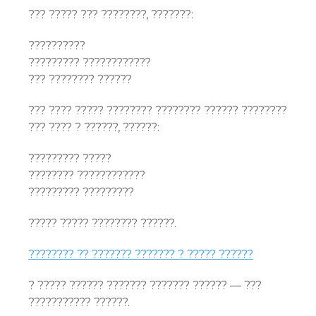
??? ????? ??? ????????, ???????:
??????????
????????? ????????????
??? ???????? ??????
??? ???? ????? ???????? ???????? ?????? ????????
??? ???? ? ??????, ??????:
????????? ?????
???????? ????????????
????????? ?????????
????? ????? ???????? ??????.
???????? ?? ??????? ??????? ? ????? ??????
? ????? ?????? ??????? ??????? ?????? — ???
??????????? ??????.