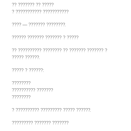
?? ??????? ?? ?????
? ??????????? ???????????
???? — ??????? ????????.
?????? ??????? ??????? ? ?????
?? ?????????? ???????? ?? ??????? ??????? ?
????? ??????.
????? ? ??????:
????????
?????????? ???????
????????
? ?????????? ????????? ????? ??????.
????????? ??????? ???????