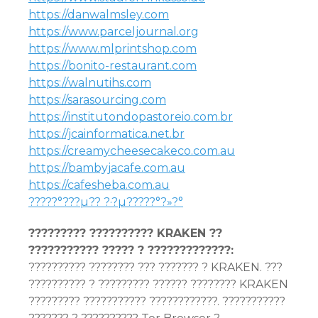
https://danwalmsley.com
https://www.parceljournal.org
https://www.mlprintshop.com
https://bonito-restaurant.com
https://walnutihs.com
https://sarasourcing.com
https://institutondopastoreio.com.br
https://jcainformatica.net.br
https://creamycheesecakeco.com.au
https://bambyjacafe.com.au
https://cafesheba.com.au
?????°???µ?? ?·?µ?????°?»?°
????????? ?????????? KRAKEN ??
??????????? ????? ? ?????????????:
?????????? ???????? ??? ??????? ? KRAKEN. ???
?????????? ? ????????? ?????? ???????? KRAKEN
????????? ??????????? ????????????. ???????????