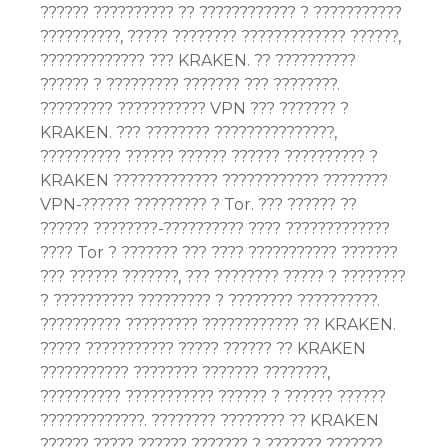
?????? ?????????? ?? ???????????? ? ???????????
??????????, ????? ???????? ????????????? ??????,
????????????? ??? KRAKEN. ?? ??????????
?????? ? ????????? ??????? ??? ????????.
????????? ??????????? VPN ??? ??????? ?
KRAKEN. ??? ???????? ???????????????,
?????????? ?????? ?????? ?????? ?????????? ?
KRAKEN ????????????? ???????????? ????????
VPN-?????? ????????? ? Tor. ??? ?????? ??
?????? ????????-?????????? ???? ?????????????
???? Tor ? ??????? ??? ???? ??????????? ???????
??? ?????? ???????, ??? ???????? ????? ? ????????
? ?????????? ????????? ? ???????? ??????????.
?????????? ????????? ???????????? ?? KRAKEN.
????? ??????????? ????? ?????? ?? KRAKEN
??????????? ???????? ??????? ????????,
?????????? ??????????? ?????? ? ?????? ??????
?????????????. ???????? ???????? ?? KRAKEN
?????? ????? ?????? ??????? ? ??????? ???????.