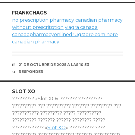
FRANKCHAGS
no prescription pharmacy
canadian pharmacy
without prescritption
viagra canada
canadapharmacyonlinedrugstore.com here
canadian pharmacy
21 DE OCTUBRE DE 2025 A LAS 10:33
RESPONDER
SLOT XO
????????? «Slot XO» ??????? ??????????
?????????? ??? ?????????? ??????? ????????? ???
??????????? ????????? ????? ??????????
?????????? ??????? ?????? ???????? ?????
????????????? «
Slot XO
» ?????????? ????
?????????? ??????????????? ??????? ???????????