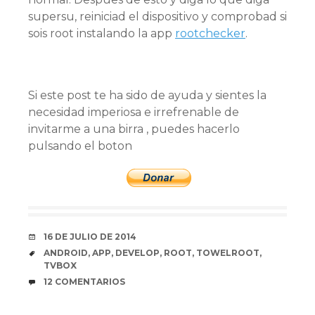
supersu, reiniciad el dispositivo y comprobad si
sois root instalando la app
rootchecker
.
Si este post te ha sido de ayuda y sientes la
necesidad imperiosa e irrefrenable de
invitarme a una birra , puedes hacerlo
pulsando el boton
FECHA
16 DE JULIO DE 2014
ETIQUETAS
ANDROID
,
APP
,
DEVELOP
,
ROOT
,
TOWELROOT
,
TVBOX
COMENTARIOS
12 COMENTARIOS