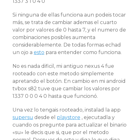
1337 3 1 0 4 0
Si ninguna de ellas funciona aun podeis tocar
más, se trata de cambiar ademas el cuarto
valor por valores de 0 hasta 7, y el numero de
combinaciones posibles aumenta
considerablemente. De todas formas echad
un ojo a
esto
para entender como funciona.
No es nada dificil, mi antiguo nexus 4 fue
rooteado con este metodo simplemente
apretando el botón. En cambio en mi android
tvbox s82 tuve que cambiar los valores por
1337 0 0 0 4 0 hasta que funcionó.
Una vez lo tengais rooteado, instalad la app
supersu
desde el
playstore
, ejecutadla y
cuando os pregunte para actualizar el binario
«su» le decis que si, que por el metodo
normal. Despues de esto y diga lo que diga