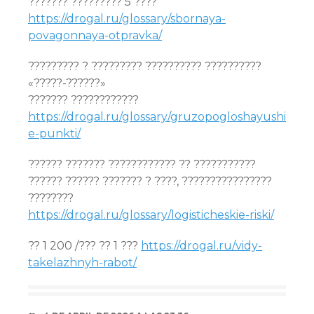
??????? ????????? 5 ????
https://drogal.ru/glossary/sbornaya-
povagonnaya-otpravka/
????????? ? ????????? ?????????? ??????????
«?????-??????»
??????? ????????????
https://drogal.ru/glossary/gruzopogloshayushi
e-punkti/
?????? ??????? ???????????? ?? ???????????
?????? ?????? ??????? ? ????, ????????????????
????????
https://drogal.ru/glossary/logisticheskie-riski/
?? 1 200 /??? ?? 1 ???
https://drogal.ru/vidy-
takelazhnyh-rabot/