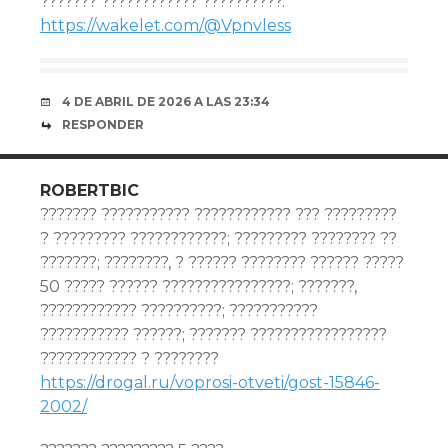
??????? ???????????? ??????????.
https://wakelet.com/@Vpnvless
4 DE ABRIL DE 2026 A LAS 23:34
RESPONDER
ROBERTBIC
??????? ??????????? ???????????? ??? ?????????
? ????????? ????????????; ????????? ???????? ??
???????; ????????, ? ?????? ???????? ?????? ?????
50 ????? ?????? ????????????????; ???????,
???????????? ??????????; ???????????
??????????? ??????; ??????? ?????????????????
???????????? ? ????????
https://drogal.ru/voprosi-otveti/gost-15846-
2002/