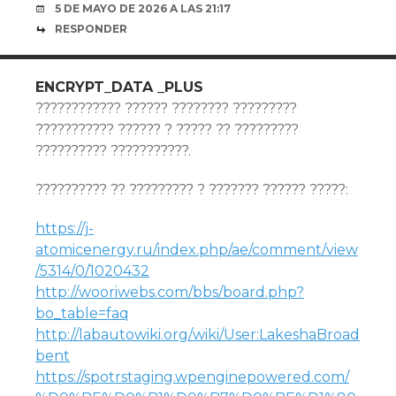
5 DE MAYO DE 2026 A LAS 21:17
RESPONDER
ENCRYPT_DATA _PLUS
???????????? ?????? ???????? ?????????
??????????? ?????? ? ????? ?? ?????????
?????????? ???????????.
?????????? ?? ????????? ? ??????? ?????? ?????:
https://j-
atomicenergy.ru/index.php/ae/comment/view
/5314/0/1020432
http://wooriwebs.com/bbs/board.php?
bo_table=faq
http://labautowiki.org/wiki/User:LakeshaBroad
bent
https://spotrstaging.wpenginepowered.com/