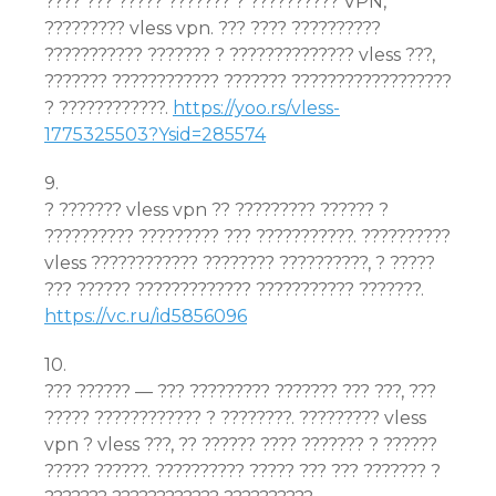
???? ??? ????? ??????? ? ?????????? VPN,
????????? vless vpn. ??? ???? ??????????
??????????? ??????? ? ?????????????? vless ???,
??????? ???????????? ??????? ??????????????????
? ????????????.
https://yoo.rs/vless-
1775325503?Ysid=285574
9.
? ??????? vless vpn ?? ????????? ?????? ?
?????????? ????????? ??? ???????????. ??????????
vless ???????????? ???????? ??????????, ? ?????
??? ?????? ????????????? ??????????? ???????.
https://vc.ru/id5856096
10.
??? ?????? — ??? ????????? ??????? ??? ???, ???
????? ???????????? ? ????????. ????????? vless
vpn ? vless ???, ?? ?????? ???? ??????? ? ??????
????? ??????. ?????????? ????? ??? ??? ??????? ?