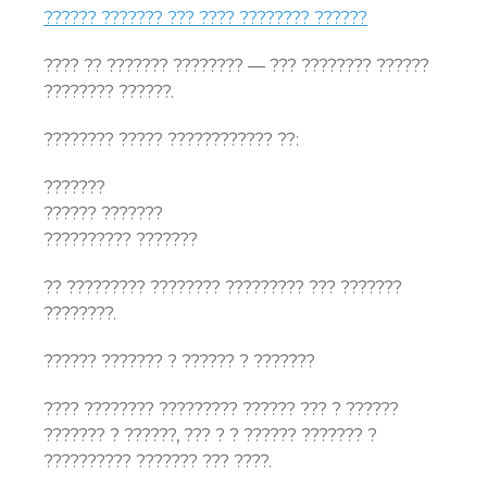
?????? ??????? ??? ???? ???????? ??????
???? ?? ??????? ???????? — ??? ???????? ??????
???????? ??????.
???????? ????? ???????????? ??:
???????
?????? ???????
?????????? ???????
?? ????????? ???????? ????????? ??? ???????
????????.
?????? ??????? ? ?????? ? ???????
???? ???????? ????????? ?????? ??? ? ??????
??????? ? ??????, ??? ? ? ?????? ??????? ?
?????????? ??????? ??? ????.