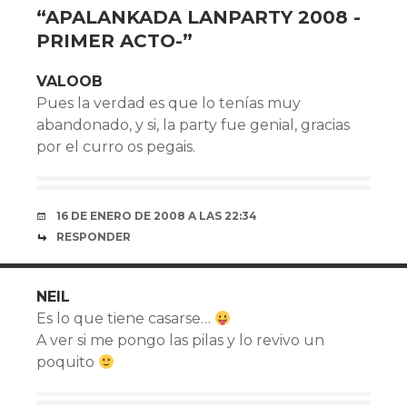
“
APALANKADA LANPARTY 2008 -
PRIMER ACTO-
”
VALOOB
Pues la verdad es que lo tení­as muy
abandonado, y si, la party fue genial, gracias
por el curro os pegais.
16 DE ENERO DE 2008 A LAS 22:34
RESPONDER
NEIL
Es lo que tiene casarse…
A ver si me pongo las pilas y lo revivo un
poquito