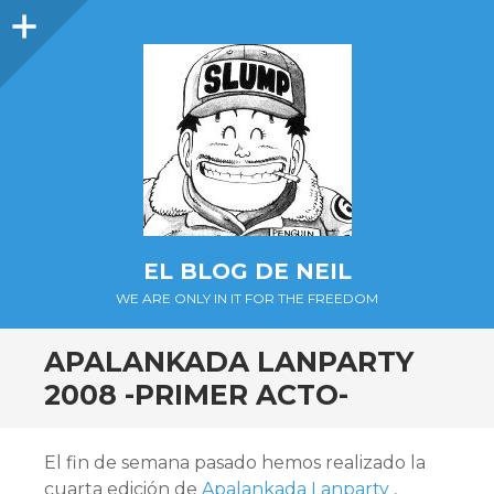
Barra
lateral
EL BLOG DE NEIL
WE ARE ONLY IN IT FOR THE FREEDOM
APALANKADA LANPARTY
2008 -PRIMER ACTO-
El fin de semana pasado hemos realizado la
cuarta edición de
Apalankada Lanparty
,