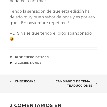
podamos controlar.
Tengo la sensación de que esta edición ha
dejado muy buen sabor de boca y es por eso
que… En noviembre repetimos!
PD: Si ya se que tengo el blog abandonado…
FECHA
16 DE ENERO DE 2008
COMENTARIOS
2 COMENTARIOS
NAVEGADOR
CHEESECAKE
CAMBIANDO DE TEMA…
TRADUCCIONES
DE
ARTÍCULOS
2 COMENTARIOS EN