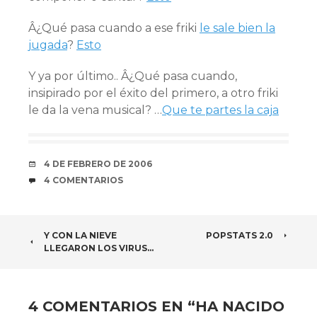
Â¿Qué pasa cuando a ese friki
le sale bien la
jugada
?
Esto
Y ya por último.. Â¿Qué pasa cuando,
insipirado por el éxito del primero, a otro friki
le da la vena musical? …
Que te partes la caja
FECHA
4 DE FEBRERO DE 2006
COMENTARIOS
4 COMENTARIOS
NAVEGADOR
Y CON LA NIEVE
POPSTATS 2.0
LLEGARON LOS VIRUS…
DE
ARTÍCULOS
4 COMENTARIOS EN “
HA NACIDO