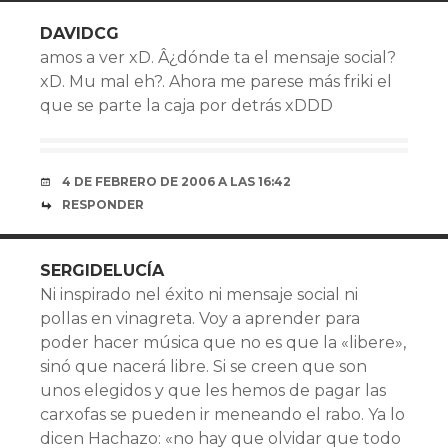
DAVIDCG
amos a ver xD. Â¿dónde ta el mensaje social?
xD. Mu mal eh?. Ahora me parese más friki el
que se parte la caja por detrás xDDD
4 DE FEBRERO DE 2006 A LAS 16:42
RESPONDER
SERGIDELUCÍ­A
Ni inspirado nel éxito ni mensaje social ni
pollas en vinagreta. Voy a aprender para
poder hacer música que no es que la «libere»,
sinó que nacerá libre. Si se creen que son
unos elegidos y que les hemos de pagar las
carxofas se pueden ir meneando el rabo. Ya lo
dicen Hachazo: «no hay que olvidar que todo