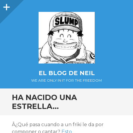
Barra
lateral
EL BLOG DE NEIL
WE ARE ONLY IN IT FOR THE FREEDOM
HA NACIDO UNA
ESTRELLA…
Â¿Qué pasa cuando a un friki le da por
componer o cantar?
Esto