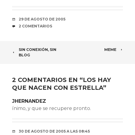
FECHA
29 DE AGOSTO DE 2005
COMENTARIOS
2 COMENTARIOS
NAVEGADOR
SIN CONEXIÓN, SIN
MEME
BLOG
DE
ARTÍCULOS
2 COMENTARIOS EN “
LOS HAY
QUE NACEN CON ESTRELLA
”
JHERNANDEZ
ínimo, y que se recupere pronto.
30 DE AGOSTO DE 2005 A LAS 08:45