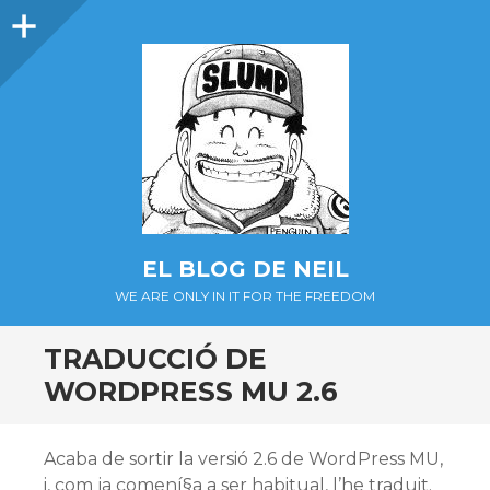
Barra
lateral
EL BLOG DE NEIL
WE ARE ONLY IN IT FOR THE FREEDOM
TRADUCCIÓ DE
WORDPRESS MU 2.6
Acaba de sortir la versió 2.6 de WordPress MU,
i, com ja comení§a a ser habitual, l’he traduit.