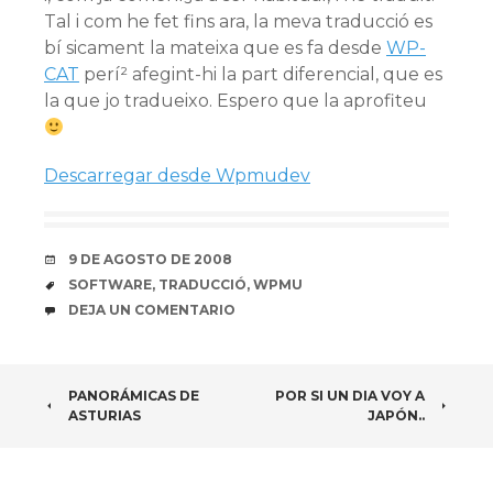
Tal i com he fet fins ara, la meva traducció es
bí sicament la mateixa que es fa desde
WP-
CAT
perí² afegint-hi la part diferencial, que es
la que jo tradueixo. Espero que la aprofiteu
Descarregar desde Wpmudev
FECHA
9 DE AGOSTO DE 2008
ETIQUETAS
SOFTWARE
,
TRADUCCIÓ
,
WPMU
COMENTARIOS
DEJA UN COMENTARIO
NAVEGADOR
PANORÁMICAS DE
POR SI UN DIA VOY A
ASTURIAS
JAPÓN..
DE
ARTÍCULOS