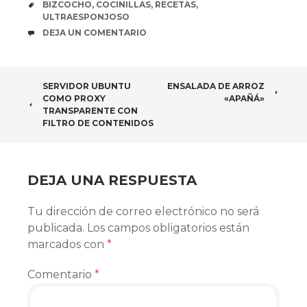
ETIQUETAS
BIZCOCHO
,
COCINILLAS
,
RECETAS
,
ULTRAESPONJOSO
COMENTARIOS
DEJA UN COMENTARIO
NAVEGADOR
SERVIDOR UBUNTU
ENSALADA DE ARROZ
COMO PROXY
«APAÑÁ»
DE
TRANSPARENTE CON
FILTRO DE CONTENIDOS
ARTÍCULOS
DEJA UNA RESPUESTA
Tu dirección de correo electrónico no será
publicada.
Los campos obligatorios están
marcados con
*
Comentario
*