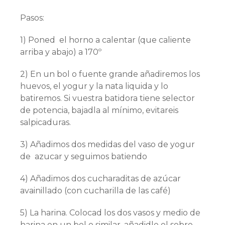
Pasos:
1) Poned el horno a calentar (que caliente
arriba y abajo) a 170º
2) En un bol o fuente grande añadiremos los
huevos, el yogur y la nata liquida y lo
batiremos. Si vuestra batidora tiene selector
de potencia, bajadla al mínimo, evitareis
salpicaduras.
3) Añadimos dos medidas del vaso de yogur
de azucar y seguimos batiendo
4) Añadimos dos cucharaditas de azúcar
avainillado (con cucharilla de las café)
5) La harina. Colocad los dos vasos y medio de
harina en un bol o similar, añadidle el sobre