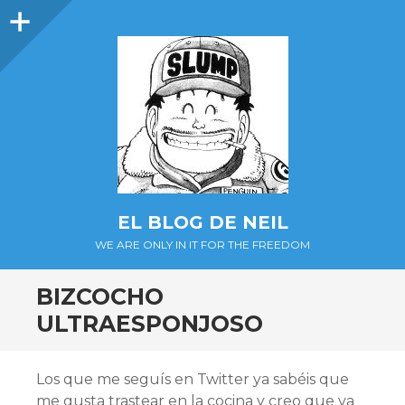
Barra
lateral
EL BLOG DE NEIL
WE ARE ONLY IN IT FOR THE FREEDOM
BIZCOCHO
ULTRAESPONJOSO
Los que me seguís en Twitter ya sabéis que
me gusta trastear en la cocina y creo que va