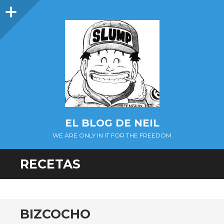
Barra
lateral
EL BLOG DE NEIL
WE ARE ONLY IN IT FOR THE FREEDOM
RECETAS
BIZCOCHO